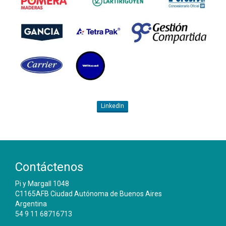
LinkedIn
Contáctenos
Pi y Margall 1048
C1165AFB Ciudad Autónoma de Buenos Aires
Argentina
54 9 11 68716713